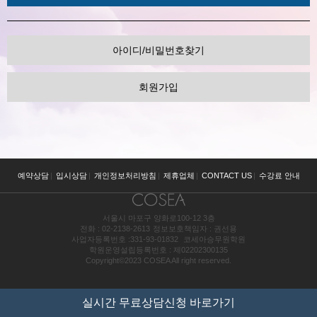
아이디/비밀번호찾기
회원가입
예약상담
|
입시상담
|
개인정보처리방침
|
제휴업체
|
CONTACT US
|
수강료 안내
서울시 마포구 양화로100-12 3층
전화 : 02-2138-2613
정보보호책임자 : 권선용
사업자등록번호 :331-93-01832
코세아승무원학원
학원운영설립등록번호 : 제02202300135
Copyright©2023 COSEA All right reserved.
실시간 무료상담신청 바로가기