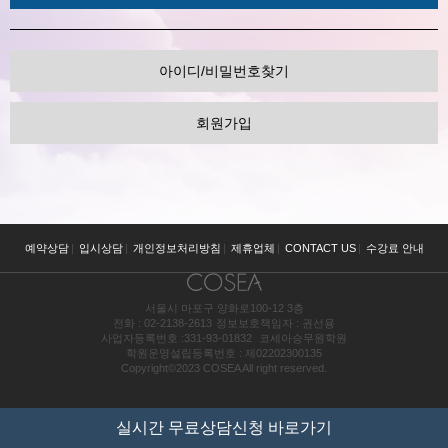
아이디/비밀번호찾기
회원가입
예약상담
|
입시상담
|
개인정보처리방침
|
제휴업체
|
CONTACT US
|
수강료 안내
서울시 마포구 양화로100-12 3층
전화 : 02-2138-2613
정보보호책임자 : 권선용
사업자등록번호 :331-93-01832
코세아승무원학원
학원운영설립등록번호 : 제02202300135
Copyright©2023 COSEA All right reserved.
실시간 무료상담신청 바로가기