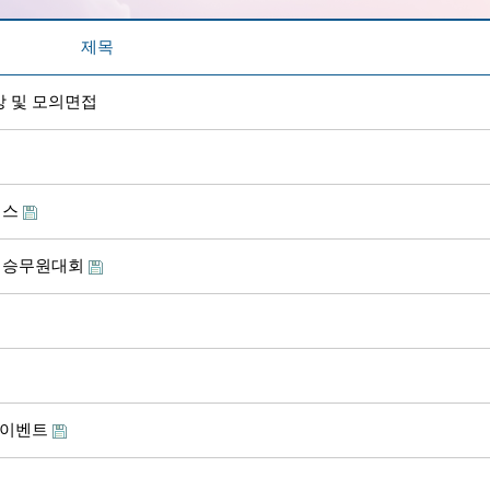
제목
강 및 모의면접
퍼스
비승무원대회
 이벤트