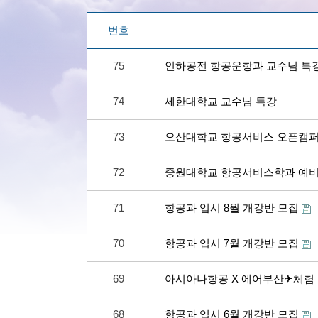
번호
75
인하공전 항공운항과 교수님 특
74
세한대학교 교수님 특강
73
오산대학교 항공서비스 오픈캠
72
중원대학교 항공서비스학과 예
71
항공과 입시 8월 개강반 모집
70
항공과 입시 7월 개강반 모집
69
아시아나항공 X 에어부산✈체험
68
항공과 입시 6월 개강반 모집