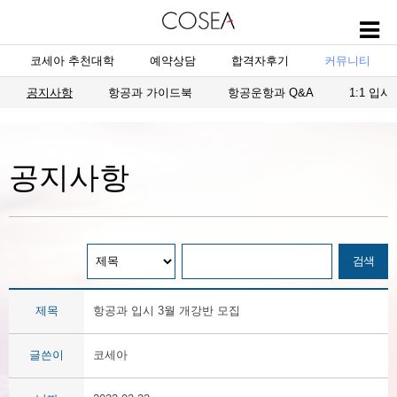
코세아 추천대학
예약상담
합격자후기
커뮤니티
공지사항
항공과 가이드북
항공운항과 Q&A
1:1 입
공지사항
제목
항공과 입시 3월 개강반 모집
글쓴이
코세아